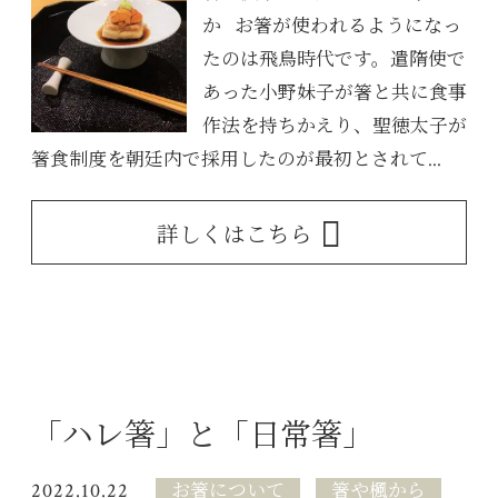
か お箸が使われるようになっ
たのは飛鳥時代です。遣隋使で
あった小野妹子が箸と共に食事
作法を持ちかえり、聖徳太子が
箸食制度を朝廷内で採用したのが最初とされて...
詳しくはこちら
「ハレ箸」と「日常箸」
2022.10.22
お箸について
箸や楓から