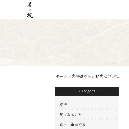
ホーム
>
箸や楓から
>
お箸について
Category
旅行
気になること
食べる事が好き