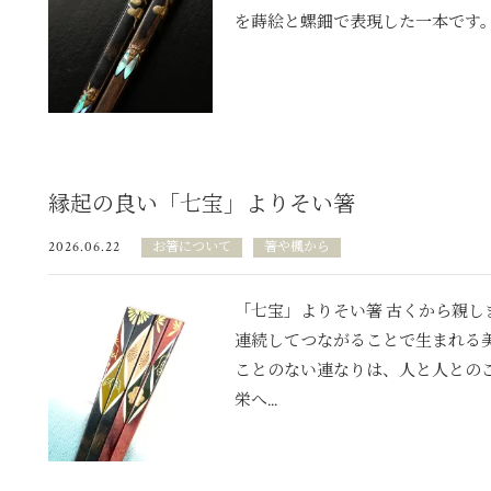
を蒔絵と螺鈿で表現した一本です。深
縁起の良い「七宝」よりそい箸
2026.06.22
お箸について
箸や楓から
「七宝」よりそい箸 古くから親
連続してつながることで生まれる
ことのない連なりは、人と人との
栄へ...