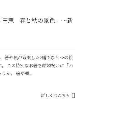
「円窓 春と秋の景色」～新
、箸や楓が考案した2膳でひとつの絵
。 この特別なお箸を結婚祝いに「ハ
か。 箸や楓...
詳しくはこちら