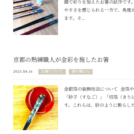
鈿で彩りを加えたお箸の試作です
やすさを感じられる一方で、角度
ます。そ...
京都の熟練職人が金彩を施したお箸
2025.08.16
お箸について
箸や楓から
金銀箔の装飾技法について 金箔
「砂子（すなご）」「切箔（きり
す。これらは、砂のように散らした