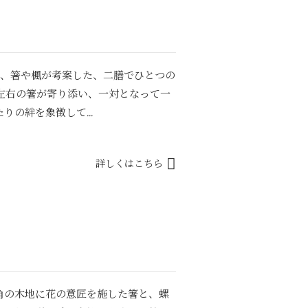
は、箸や楓が考案した、二膳でひとつの
左右の箸が寄り添い、一対となって一
の絆を象徴して...
詳しくはこちら
角の木地に花の意匠を施した箸と、螺