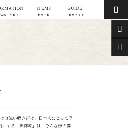

ORMATION
ITEMS
GUIDE
着情報・ブログ
商品一覧
ご利用ガイド


い
その力強い鳴き声は、日本人にとって季
紹介する「蝉蒔絵」は、そんな蝉の姿