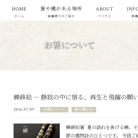
HOME
箸や楓がある場所
ABOUT
INF
ホーム
店舗周りのご紹介
アバウト
新
お箸について
蝉蒔絵 ― 静寂の中に宿る、再生と飛躍の願
2026.07.09
お箸について
箸や楓から
蝉蒔絵箸 夏の訪れを告げる蝉。
節の風物詩のひとつです。 今回ご