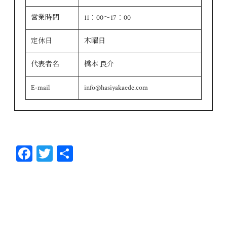
営業時間
11：00～17：00
定休日
木曜日
代表者名
橋本 良介
E-mail
info@hasiyakaede.com
Fa
T
共
ce
wi
有
bo
tt
ok
er