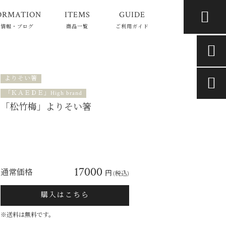

ORMATION
ITEMS
GUIDE
着情報・ブログ
商品一覧
ご利用ガイド

よりそい箸

「ＫＡＥＤＥ」High brand
「松竹梅」よりそい箸
17000
通常価格
円
(税込)
購入はこちら
※送料は無料です。