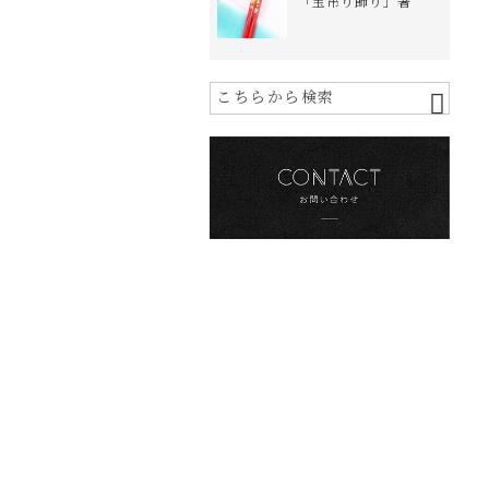
「宝吊り飾り」箸