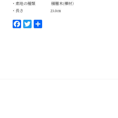
・素地の種類 積層木(樺材）
・長さ 23.0㎝
Fa
T
共
ce
wi
有
bo
tt
ok
er