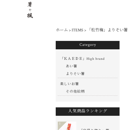
ホーム
>
ITEMS
>
「松竹梅」よりそい箸
Category
「ＫＡＥＤＥ」High brand
あい箸
よりそい箸
楽しいお箸
その他絵柄
人気商品ランキング
1